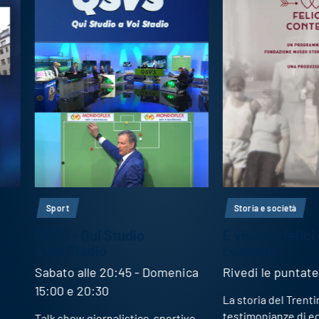
Sport
Storia e società
QSVS – Qui Studio
E vissero felici e
a Voi Stadio
contenti
Sabato alle 20:45 - Domenica
Rivedi le puntate
15:00 e 20:30
La storia del Trentino a
testimonianze di eccezi
Talk show giornalistico-sportivo