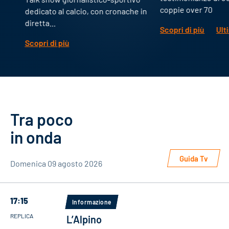
coppie over 70
dedicato al calcio, con cronache in
diretta...
Scopri di più
Ultima 
Scopri di più
Tra poco
in onda
Guida Tv
Domenica 09 agosto 2026
17:15
Informazione
REPLICA
L’Alpino